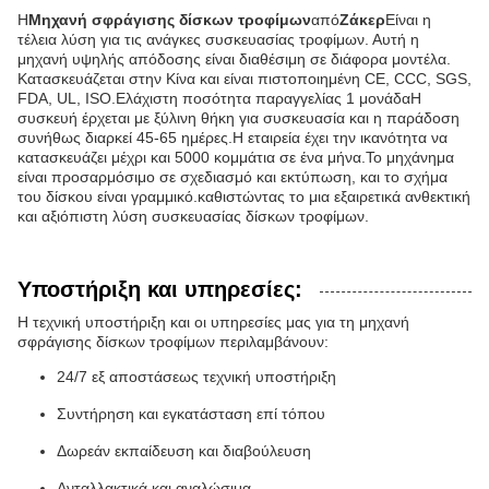
Η
Μηχανή σφράγισης δίσκων τροφίμων
από
Ζάκερ
Είναι η
τέλεια λύση για τις ανάγκες συσκευασίας τροφίμων. Αυτή η
μηχανή υψηλής απόδοσης είναι διαθέσιμη σε διάφορα μοντέλα.
Κατασκευάζεται στην Κίνα και είναι πιστοποιημένη CE, CCC, SGS,
FDA, UL, ISO.Ελάχιστη ποσότητα παραγγελίας 1 μονάδαΗ
συσκευή έρχεται με ξύλινη θήκη για συσκευασία και η παράδοση
συνήθως διαρκεί 45-65 ημέρες.Η εταιρεία έχει την ικανότητα να
κατασκευάζει μέχρι και 5000 κομμάτια σε ένα μήνα.Το μηχάνημα
είναι προσαρμόσιμο σε σχεδιασμό και εκτύπωση, και το σχήμα
του δίσκου είναι γραμμικό.καθιστώντας το μια εξαιρετικά ανθεκτική
και αξιόπιστη λύση συσκευασίας δίσκων τροφίμων.
Υποστήριξη και υπηρεσίες:
Η τεχνική υποστήριξη και οι υπηρεσίες μας για τη μηχανή
σφράγισης δίσκων τροφίμων περιλαμβάνουν:
24/7 εξ αποστάσεως τεχνική υποστήριξη
Συντήρηση και εγκατάσταση επί τόπου
Δωρεάν εκπαίδευση και διαβούλευση
Ανταλλακτικά και αναλώσιμα