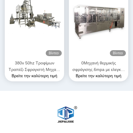
Βίντεο
Βίντεο
380v 50hz Τροφίμων
0Μηχανή θερμικής
Τραπέζι Σφραγιστή Μηχανή
σφράγισης.6mpa με ελεγκτή
Βρείτε την καλύτερη τιμή
Βρείτε την καλύτερη τιμή
για ταχείας κατάψυξης
θερμοστάτη Omron PID
Τροφίμων Τροφίμων
κατοικίδων