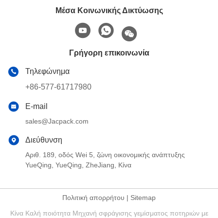
Μέσα Κοινωνικής Δικτύωσης
Γρήγορη επικοινωνία
Τηλεφώνημα
+86-577-61717980
E-mail
sales@Jacpack.com
Διεύθυνση
Αριθ. 189, οδός Wei 5, ζώνη οικονομικής ανάπτυξης
YueQing, YueQing, ZheJiang, Κίνα
Πολιτική απορρήτου
|
Sitemap
Κίνα Καλή ποιότητα Μηχανή σφράγισης γεμίσματος ποτηριών με