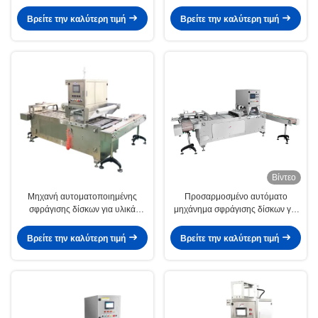
σφράγισης για τρόφιμα και τροφή
βιομηχανικών δίσκων
κατοικίδιων ζώων
Βρείτε την καλύτερη τιμή
Βρείτε την καλύτερη τιμή
Βίντεο
Μηχανή αυτοματοποιημένης
Προσαρμοσμένο αυτόματο
σφράγισης δίσκων για υλικά
μηχάνημα σφράγισης δίσκων για
συσκευασίας PP/PE/PVC/PET
συσκευασία νωπού κρέατος
Βρείτε την καλύτερη τιμή
Βρείτε την καλύτερη τιμή