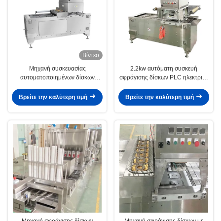
Βίντεο
Μηχανή συσκευασίας
2.2kw αυτόματη συσκευή
αυτοματοποιημένων δίσκων
σφράγισης δίσκων PLC ηλεκτρικό
20m/min για φρέσκο κρέας και
έλεγχο πνευματικό σύστημα
τυρί
Βρείτε την καλύτερη τιμή
Βρείτε την καλύτερη τιμή
Μηχανή σφράγισης δίσκων
Μηχανή σφράγισης δίσκων με