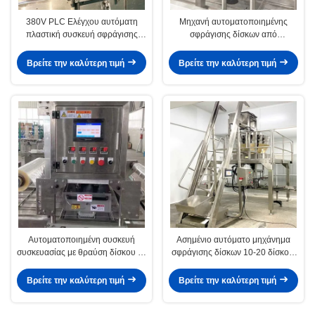
380V PLC Ελέγχου αυτόματη
Μηχανή αυτοματοποιημένης
πλαστική συσκευή σφράγισης
σφράγισης δίσκων από
τροφίμων
ανοξείδωτο χάλυβα για
συσκευασίες PP/PE/PVC/PET
Βρείτε την καλύτερη τιμή
Βρείτε την καλύτερη τιμή
Αυτοματοποιημένη συσκευή
Ασημένιο αυτόματο μηχάνημα
συσκευασίας με θραύση δίσκου με
σφράγισης δίσκων 10-20 δίσκοι /
προαιρετικό σύστημα κενού
λεπτό Προσαρμοσμένο
Βρείτε την καλύτερη τιμή
Βρείτε την καλύτερη τιμή