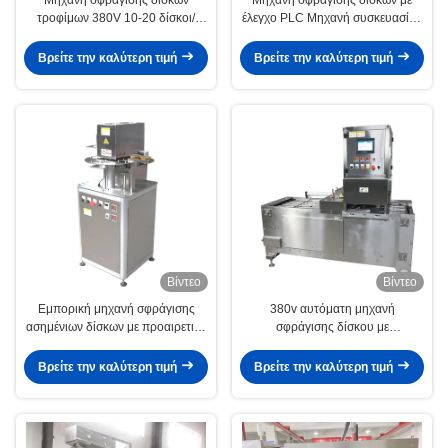
τροφίμων 380V 10-20 δίσκοι/
έλεγχο PLC Μηχανή συσκευασίας
λεπτο
ανοξείδωτου χάλυβα
Βρείτε την καλύτερη τιμή
Βρείτε την καλύτερη τιμή
Βίντεο
Βίντεο
Εμπορική μηχανή σφράγισης
380v αυτόματη μηχανή
ασημένιων δίσκων με προαιρετικό
σφράγισης δίσκου με
σύστημα γέμισης αερίου
προσαρμοσμένη περιοχή
σφράγισης
Βρείτε την καλύτερη τιμή
Βρείτε την καλύτερη τιμή