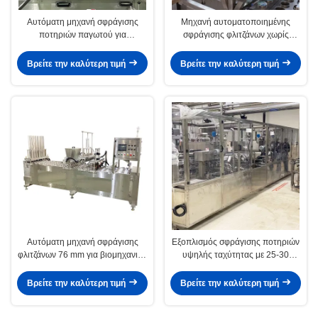
Αυτόματη μηχανή σφράγισης
Μηχανή αυτοματοποιημένης
ποτηριών παγωτού για
σφράγισης φλιτζάνων χωρίς
βιομηχανική χρήση
θόρυβο για μεγέθη φλιτζάνων 90-
100 mm
Βρείτε την καλύτερη τιμή
Βρείτε την καλύτερη τιμή
Αυτόματη μηχανή σφράγισης
Εξοπλισμός σφράγισης ποτηριών
φλιτζάνων 76 mm για βιομηχανική
υψηλής ταχύτητας με 25-30
χρήση
ποτηράκια/μίν 200-400mm
πλάτος ταινίας υλικό από
Βρείτε την καλύτερη τιμή
Βρείτε την καλύτερη τιμή
ανοξείδωτο χάλυβα