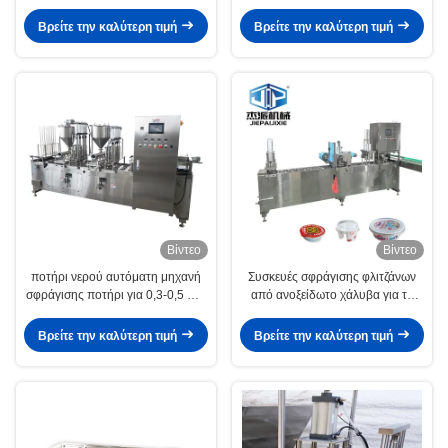
φλιτζάνια/min Ταχύτητα
περιστροφικό βαμβάκι γλυκά σνακ
σφράγισης
25-30 φλιτζάνια/min Ταχύτητα
Βρείτε την καλύτερη τιμή
Βρείτε την καλύτερη τιμή
Βίντεο
Βίντεο
ποτήρι νερού αυτόματη μηχανή
Συσκευές σφράγισης φλιτζάνων
σφράγισης ποτήρι για 0,3-0,5 mm
από ανοξείδωτο χάλυβα για τη
πάχος ποτήρι
βιομηχανία τροφίμων και ποτών
Βρείτε την καλύτερη τιμή
Βρείτε την καλύτερη τιμή