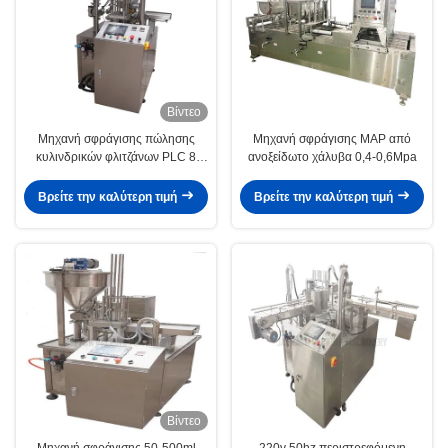
Βίντεο
Μηχανή σφράγισης πώλησης
Μηχανή σφράγισης MAP από
κυλινδρικών φλιτζάνων PLC 8
ανοξείδωτο χάλυβα 0,4-0,6Mpa
φλιτζάνια/λεπτο
Βρείτε την καλύτερη τιμή
Βρείτε την καλύτερη τιμή
Βίντεο
Μηχανή σφράγισης 50-500ml
220v 50hz περιστρεφόμενη