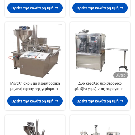
Φρέσκο βοδινό, θαλασσινά,
ποτά 24 λεπτά/λεπτο
χοιρινό, αρνί, τυρί, πουλερικά
Βρείτε την καλύτερη τιμή
Βρείτε την καλύτερη τιμή
Βίντεο
Μεγάλη ακρίβεια περιστροφική
Δύο κεφαλές περιστροφικό
μηχανή σφράγισης γεμίσματος
φλιτζάνι γεμίζοντας σφραγιστική
κύπελλων για φιάλες με μέλι
μηχανή πλαστικό σωλήνα κέτσαπ
σάλτσα φλιτζάνι γεμίζοντας
Βρείτε την καλύτερη τιμή
Βρείτε την καλύτερη τιμή
σφραγίζοντας