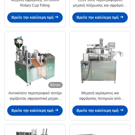
Rotary Cup Filling
μηχανή πλήρωσης και σφράγισης
ποτηριών για χυμό με ακρίβεια
πλήρωσης ± 1%
Βρείτε την καλύτερη τιμή
Βρείτε την καλύτερη τιμή
Βίντεο
Αυτοκίνητο περιστροφικό ποτήρι
Μηχανή γεμίσματος και
γεμίζοντας σφραγιστική μηχανή
σφράγισης ποτηριών από
κουτάλι μέλι ποτήρι γεμίζοντας
ανοξείδωτο χάλυβα 304 για
πλαστική συσκευασία
σάλτσα
Βρείτε την καλύτερη τιμή
Βρείτε την καλύτερη τιμή