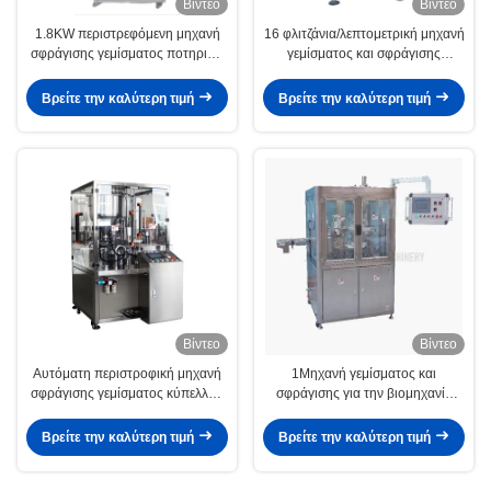
Βίντεο
Βίντεο
1.8KW περιστρεφόμενη μηχανή
16 φλιτζάνια/λεπτομετρική μηχανή
σφράγισης γεμίσματος ποτηριών
γεμίσματος και σφράγισης
για τρόφιμα και ποτά χαμηλό
φλιτζάνων για τρόφιμα και ποτά
θόρυβο ανθεκτικό
Βρείτε την καλύτερη τιμή
Βρείτε την καλύτερη τιμή
Βίντεο
Βίντεο
Αυτόματη περιστροφική μηχανή
1Μηχανή γεμίσματος και
σφράγισης γεμίσματος κύπελλων
σφράγισης για την βιομηχανία
PLC για γιαούρτι
τροφίμων και ποτών
Βρείτε την καλύτερη τιμή
Βρείτε την καλύτερη τιμή