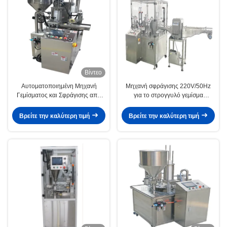
Βίντεο
Αυτοματοποιημένη Μηχανή
Μηχανή σφράγισης 220V/50Hz
Γεμίσματος και Σφράγισης από
για το στρογγυλό γεμίσμα
ανοξείδωτο χάλυβα 304
ποτηριών 1.8KW κατανάλωση
220V/50Hz
ενέργειας
Βρείτε την καλύτερη τιμή
Βρείτε την καλύτερη τιμή