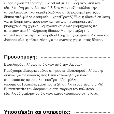
εύρος όγκου πλήρωσης 50-150 ml με ± 0.5-5g ακρίβειαΕίναι
εξοπλισμένη με αντλία κενού 5.5kw για να εξασφαλίσει την
αποτελεσματική και ακριβή διαδικασία πλήρωσης.
Τραπέζι
σ,
δίσκοι από φύλλο αλουμινίου, χαρτί
Τραπέζι
Είναι η ιδανική επιλογή
για τη βιομηχανία τροφίμων και ποτών, τη φαρμακευτική
βιομηχανία, τη χημική βιομηχανία και άλλες βιομηχανίες που
απαιτούν ακριβή πλήρωση δίσκων.Με την υψηλή της
αποτελεσματικότητα και ακρίβειαΗ μηχανή γεμίσματος δίσκων της
Jacpack είναι η τέλεια λύση για τις ανάγκες γεμίσματος δίσκων.
Προσαρμογή:
Εξοπλισμός πλήρωσης δίσκων από την Jacpack
Παρέχουμε εξατομικευμένες υπηρεσίες εξοπλισμού πλήρωσης
δίσκων για τις ανάγκες σας.Είναι κατάλληλο για υλικά
συσκευασίας όπως πλαστικό
Τραπέζι
s, φύλλο
αλουμινίου
Τραπέζι
s, χαρτί
Τραπέζι
Η αντλία κενού είναι 5,5 kW.
Εμπιστευτείτε την Jacpack να σας παρέχει τον καλύτερο
εξοπλισμό γεμίσματος δίσκων, κατασκευασμένο στην Κίνα.
Υποστήριξη και υπηρεσίες: