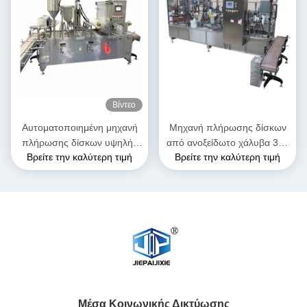
Βίντεο
Αυτοματοποιημένη μηχανή
Μηχανή πλήρωσης δίσκων
πλήρωσης δίσκων υψηλής
από ανοξείδωτο χάλυβα 304
Βρείτε την καλύτερη τιμή
Βρείτε την καλύτερη τιμή
ταχύτητας για άμεσα τρόφιμα
για σάλτσα σε κουβάδες
Μέσα Κοινωνικής Δικτύωσης