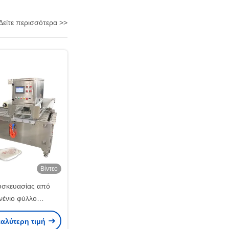
Δείτε περισσότερα >>
Βίντεο
υσκευασίας από
νένιο φύλλο
ιημένη συσκευή
καλύτερη τιμή
ης προηγμένη