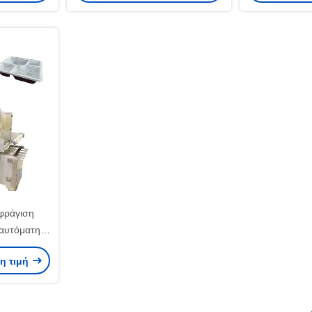
ανοξείδωτο χάλυβα
τεχνολογί
διανομ
φράγιση
αυτόματη
δίσκων με
ρη τιμή
ού