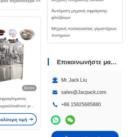
Δείτε περισσότερα >>
Αυτόματη μηχανή σφράγισης
φλιτζάνων
Μηχανή συσκευασίας γεμιστήρων
ποτηριών
Επικοινωνήστε μαζί μας
Mr. Jack Liu
Βίντεο
sales@Jacpack.com
σφραγίσματος
+86 15825685880
υγρού/σαλτού για
σία τροφίμων
καλύτερη τιμή