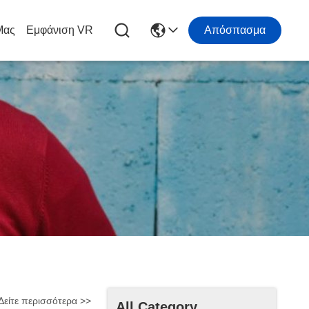
Μας
Εμφάνιση VR
Απόσπασμα
Δείτε περισσότερα >>
All Category