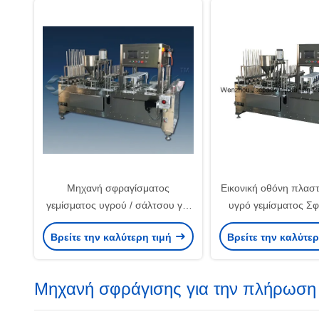
Μηχανή σφραγίσματος
Εικονική οθόνη πλαστι
γεμίσματος υγρού / σάλτσου για
υγρό γεμίσματος Σφ
τη βιομηχανία τροφίμων / ποτών
μηχανή αέριο πλύσ
Βρείτε την καλύτερη τιμή
Βρείτε την καλύτε
Vakuum Seal
Μηχανή σφράγισης για την πλήρωση π