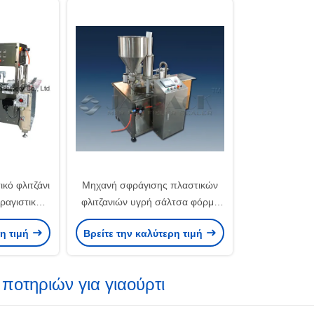
κό φλιτζάνι
Μηχανή σφράγισης πλαστικών
ραγιστική
φλιτζανιών υγρή σάλτσα φόρμα
η δίσκου
σφράγισης σφράγισης λειτουργία
ρη τιμή
Βρείτε την καλύτερη τιμή
er
οθόνης αφής
οτηριών για γιαούρτι