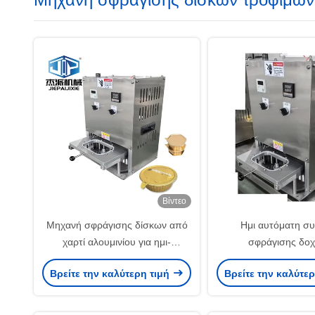
Βίντεο
Μηχανή σφράγισης δίσκων από
Ημι αυτόματη σ
χαρτί αλουμινίου για ημι-
σφράγισης δοχ
αυτοκίνητη επιφάνεια εργασίας
μεσημεριανού γεύμ
Βρείτε την καλύτερη τιμή
Βρείτε την καλύτε
φύλλο αλουμινίου γι
προμαγειρεμένα γεύ
επιδόρπια