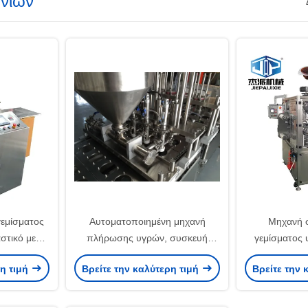
ανιών
εμίσματος
Αυτοματοποιημένη μηχανή
Μηχανή 
στικό με
πλήρωσης υγρών, συσκευή
γεμίσματος 
σκευασίες
σφράγισης φλιτζάνων για
συσκευα
ρη τιμή
Βρείτε την καλύτερη τιμή
Βρείτε την 
λυντήριο
συσκευασία τροφίμων
ο κενού