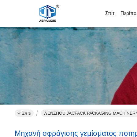
Σπίτι
Περίπο
Σπίτι
WENZHOU JACPACK PACKAGING MACHINERY CO
Μηχανή σφράγισης γεμίσματος ποτη