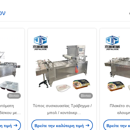
ων
Βίντεο
Βίντεο
υτόματη
Τύπος συσκευασίας Τράβηγμα /
Πλακέτο σ
δίσκου με
μπολ / κοντέινερ
αλουμι
υ PLC
Αυτοματοποιημένη μηχανή
αυτοματοπο
ρη τιμή
Βρείτε την καλύτερη τιμή
Βρείτε την 
σφράγισης δίσκου από
σφράγισ