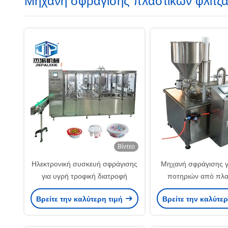
Μηχανή σφράγισης πλαστικών φλιτζ
Βίντεο
Ηλεκτρονική συσκευή σφράγισης
Μηχανή σφράγισης γ
για υγρή τροφική διατροφή
ποτηριών από πλα
οθόνη αφής για συ
Βρείτε την καλύτερη τιμή
Βρείτε την καλύτε
υγρών/σαύρων με π
αερίου και δοχεί