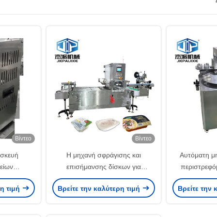
Βίντεο
Βίντεο
υσκευή
Η μηχανή σφράγισης και
Αυτόματη μ
είων
επισήμανσης δίσκων για
περιστρεφό
ατος από
αφυδατωμένα αποξηραμένα
προσαρμοσμέν
ρη τιμή
Βρείτε την καλύτερη τιμή
Βρείτε την 
α εμπορικά
φρούτα και δοχεία με παχιά
πλαστικά 
ματα σνακ
σάλτσα